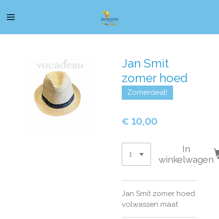
Ga
direct
naar
de
hoofdinhoud
Jan Smit
zomer hoed
Zomerdeal!
€ 10,00
In
winkelwagen
Jan Smit zomer hoed
volwassen maat